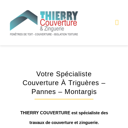
Skip
to
content
Togg
Navi
ACCUEIL
COUVERTURE
Votre Spécialiste
ZINGUERIE
Couverture À Triguères –
Pannes – Montargis
ISOLATION
NOUS CONTACTER
THIERRY COUVERTURE est spécialiste des
travaux de couverture et zinguerie.